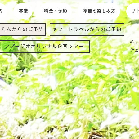
内
客室
料金・予約
季節の楽しみ方
リ
ゃらんからのご予約
ヤフートラベルからのご予約
​チ
アダージオオリジナル企画ツアー
​チ