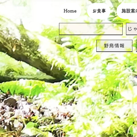
Home
お食事
施設案
じ
野鳥情報