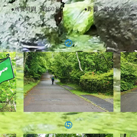
●所要時間：約60分
●距離：約3.6ｋｍ
②
⑤