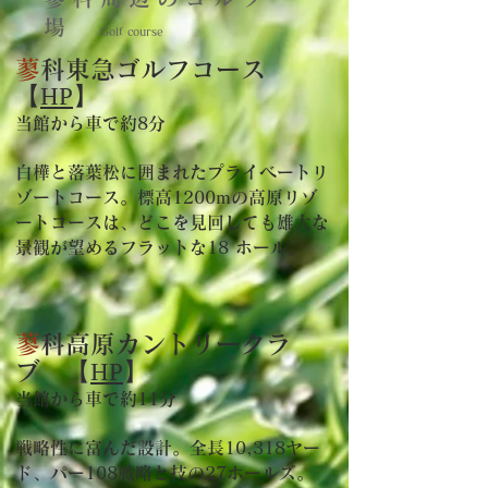
場
Golf course
蓼
科東急ゴルフコース
【
H
P
】
当館から車で約8分
白樺と落葉松に囲まれたプライベートリ
ゾートコース。標高1200mの高原リゾ
ートコースは、どこを見回しても雄大な
景観が望めるフラットな18 ホール。
蓼
科高原カントリークラ
ブ
【
HP
】
当館から車で約11分
戦略性に富んだ設計。全長10,318ヤー
ド、パー108戦略と技の27ホールズ。