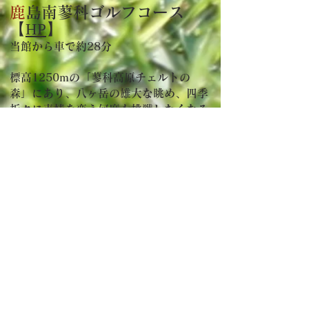
鹿
島南蓼科ゴルフコース
【
HP
】
当館から車で約28分
標高
1250mの「蓼科高原チェルトの
森」にあり、八ヶ岳の雄大な眺め、四季
折々に表情を変え何度も挑戦したくなる
戦略性に富んだ爽やかな高原コース。
蓼科高原の
自然の地形を生かして落葉
樹、赤松でセパレートされ点在する白
樺、山つつじがアクセントとして映える
18ホールズの林間コース。
フ
ォレストカントリークラ
ブ三井の森
【
HP
】
当館から車で約29分