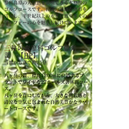
蓼科高原の大自然を満喫できる本格派の
ゴルフコースです。丘陵の繊細な地形を
活かし、半
世紀以上の永きに渡り
多くの
ゴルファーの心を魅了し続けています。
三
井の森蓼科ゴルフ倶楽
部
【
HP
】
当館から車で約25分
八ヶ岳の麓、標高1200mに位置するフ
ラットでワイドな27ホールズの林間コー
ス。
八ヶ岳を背にしながら
​、
大きな開放感と
清涼な空気に包まれた自然美豊かなリゾ
ートコースです。